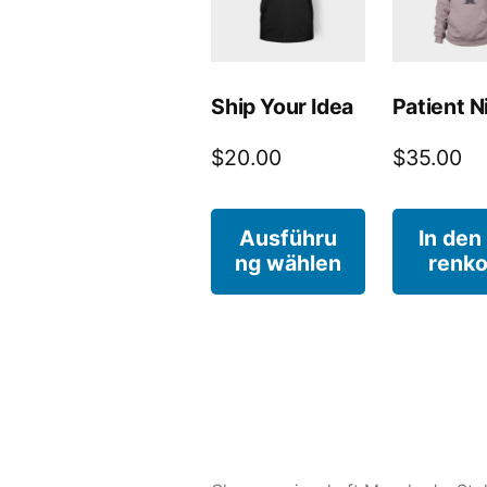
Ship Your Idea
Patient N
$
20.00
$
35.00
Dieses
Ausführu
In den
ng wählen
renko
Produkt
weist
mehrere
Varianten
auf.
Die