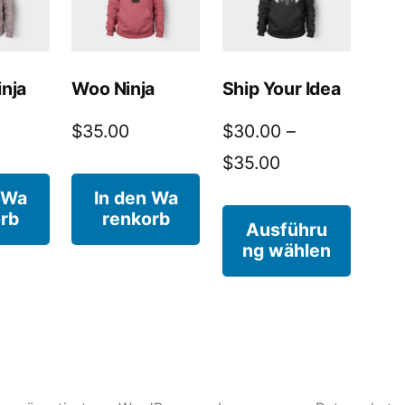
inja
Woo Ninja
Ship Your Idea
$
35.00
$
30.00
–
Preisspanne:
$
35.00
$30.00
 Wa
In den Wa
rb
renkorb
Dieses
bis
Ausführu
ng wählen
Produk
$35.00
weist
mehre
Varian
auf.