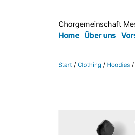
Zum
Inhalt
Chorgemeinschaft Me
springen
Home
Über uns
Vor
Start
/
Clothing
/
Hoodies
/