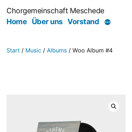
Zum
Chorgemeinschaft Meschede
Inhalt
Home
Über uns
Vorstand
springen
Start
/
Music
/
Albums
/ Woo Album #4