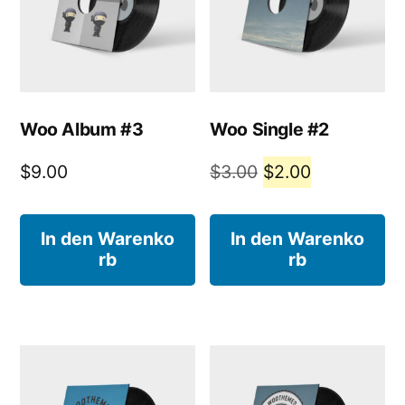
Woo Album #3
Woo Single #2
Ursprünglicher
Aktueller
$
9.00
$
3.00
$
2.00
Preis
Preis
war:
ist:
In den Warenko
In den Warenko
rb
rb
$3.00
$2.00.